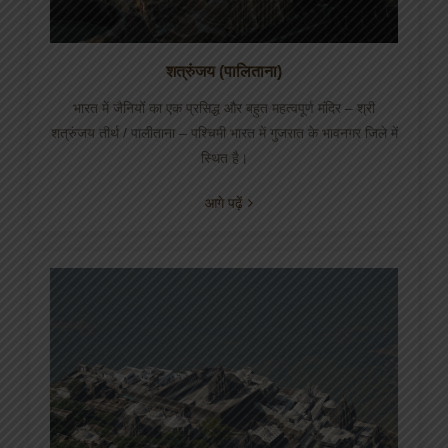
वामज तीर्थ
शत्रुंजय (पालिताना)
मक्षीतीर्थ
भारत में जैनियों का एक प्रसिद्ध और बहुत महत्वपूर्ण मंदिर – श्री
तीर्थो के मुख्य प्रसंग
शत्रुंजय तीर्थ / पालीताना – पश्चिमी भारत में गुजरात के भावनगर जिले में
प्रकाशन
स्थित है।
દાન / ઘી બોલી (Donation)
आगे पढ़ें
अन्य प्रवृत्तियाँ
फ़ार्म
नक्शा
શત્રુંજય ધ્વજા
ગિરનાર ધ્વજા
वृत्ति