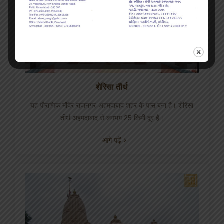
शेरिसा तीर्थ
यह पौराणिक मंदिर राजनगर-अहमदाबाद शहर के पास बना है। शेरिसा
तीर्थ अहमदाबाद से लगभग 25 किमी दूर है।
आगे पढ़ें