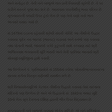
અને મનોહર છે. તેની બંને બાજુએ લાકડાની નિસરણી મૂકેલી છે. તે પર
ચડીને મસ્તકે પૂજા થઇ શકે છે. આસપાસ પંચતીર્થીનું ભવ્ય પરિકર છે.
મૂળનાયકની પલાઠી ઉપર ટૂંકો લેખ છે પણ તેનો ઘણો ખરો ભાગ
અત્યારે ઘસાઇ ગયો છે.
સં.1479માં ઇડરના રહેવાસી શ્રેષ્ઠી સંઘવી ગોવિંદે આ તીર્થોનો ઉદ્ધાર
કરાવવા પૂર્વક નવ ભારપદ (ભારવટ) ચડાવ્યાં અને સ્તંભો પણ કરાવ્યા
તથા પોતાની ભાર્યા, જાયલદે વગેરે કુટુંબની સાથે કલ્યાણ માટે શ્રી
અજિતનાથ ભગવાનની મૂર્તિ ભરાવી અને તેની પ્રતિષ્ઠા આચાર્ય શ્રી
સોમસુંદરસૂરિજીના હાથે કરાવી.
આ ઉલ્લેખને પં. પ્રતિષ્ઠાસોમે સં.1554માં રચેલા ‘સોમસૌભાગ્યકાવ્ય’ના
સાતમા સર્ગના વિસ્તૃત વર્ણનથી સમર્થન મળે છે.
શ્રી વિજયસેનસૂરિએ કેટલાંક તીર્થોના ઉદ્ધારો કરાવ્યાં તેમાં તારંગાના
મંદિરનો પણ ઉલ્લેખ છે અને એ ઉદ્ધારનો સં. 1642ના અષાઢ સુદિ
10નો લેખ મૂળ દેવળના દક્ષિણ દ્વારની ભીંત ઉપર વિદ્યમાન છે.
મૂળનાયકની બંને બાજુએ ખૂણામાં એકેક મૂર્તિ છે. એ બંને મૂર્તિઓના