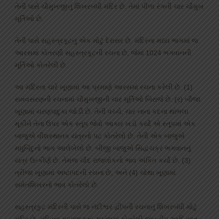
તેની પાસે ચૌમુખજીનું શિખરબંધી મંદિર છે. તેમાં પીળા રંગની ચાર ચૌમુખ
મૂર્તિઓ છે.
તેની પાસે સહસ્ત્રકૂટનું એક મોટું દેરાસર છે. મંદિરના મધ્ય ભાગમાં જ
આરસમાં કોતરણી સહસ્ત્રકૂટની રચના છે, જેમાં 1024 ભગવાનની
મૂર્તિઓ કોતરેલી છે.
આ મંદિરના ચારે ખૂણામાં આ પ્રમાણે આરસમાં રચના કરેલી છે. (1)
સમવસરણની રચનામાં ચૌમુખજીની ચાર મૂર્તિઓ બિરાજે છે. (ર) બીજા
ખૂણામાં ચરણપાદુકા જોડી છે. તેની વચ્ચે, ચાર નાના કદના થાંભલા
મૂકીને તેના ઉપર એક સ્તૂપ જેવો આકાર ખડો કર્યો એ સ્તૂપમાં એક
બાજુએ વીશસ્થાનક યંત્રનો પટ કોતરેલો છે. તેની એક બાજુએ
મધુબિંદુનો ભાગ આલેખેલો છે. બીજી બાજુએ સિદ્ધચક્ર ભગવાનનું
યંત્ર ઉત્કીર્ણ છે. તેમજ ચૌદ રાજલોકનો ભાવ અંકિત કર્યો છે. (3)
ત્રીજા ખૂણામાં અષ્ટાપદની રચના છે, અને (4) ચોથા ખૂણામાં
સમેતશિખરનો ભાવ કોતરેલો છે.
સહસ્ત્રકુટ મંદિરની પાસે જ નંદીશ્વર દ્વીપની રચનાનું શિખરબંધી મોટું