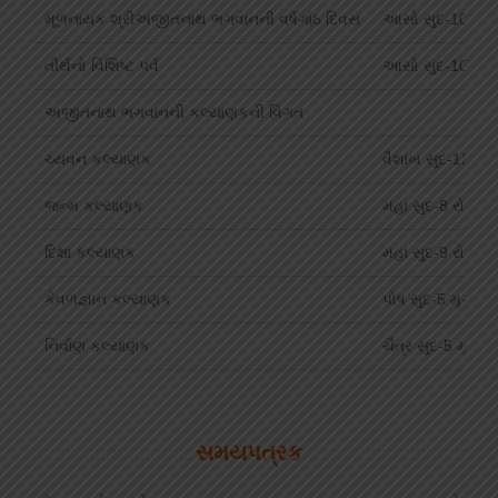
મૂળનાયક શ્રીઅજીતનાથ ભગવાનની વર્ષગાંઠ દિવસ
આસો સુદ-10 (દશે
તીર્થનો વિશિષ્ટ પર્વ
આસો સુદ-10 (દશે
અજીતનાથ ભગવાનની કલ્યાણકની વિગત
ચ્યવન કલ્યાણક
વૈશાખ સુદ-13 રોહ
જન્મ કલ્યાણક
મહા સુદ-8 રોહિણી
દિક્ષા કલ્યાણક
મહા સુદ-9 રોહિણી
કેવળજ્ઞાન કલ્યાણક
પોષ સુદ-5 મૃગશીર્
નિર્વાણ કલ્યાણક
ચૈત્ર સુદ-5 મૃગશીર
સમયપત્રક