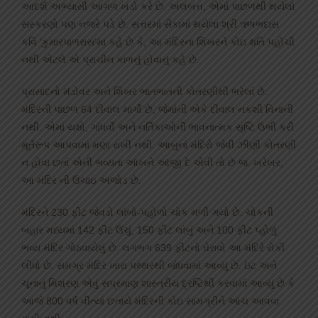
આદર્શ અભ્યાસી આગળ ખડો કરે છે. અલબત્ત, એમાં પાછળથી થયેલાં
સંસ્કરણો પણ નજરે પડે છે. સત્તરમાં સૈકામાં થયેલા શ્રી ઋષભદાસ
કવિ ‘કુમારપાળરાસ’માં કહે છે કે, આ મંદિરના શિખરને કોઇ ક્ષતિ પહોંચી
નથી એટલે એ પ્રાચીન કાળનું હોવાનું કહે છે.
પ્રાસાદનો મંડોવર અને શિખર ભાતભાતની કોતરણીથી ભરેલાં છે.
મંદિરની પાછળ 64 દીવાલ માર્ગો છે, જેમાંની એકે દીવાલ નકશી વિનાની
નથી. એમાં યક્ષો, ગાંધર્વો અને નર્તિકાઓની ભાવનાત્મક સૃષ્ટિ ઉભી કરી
મૂર્તરૂપ આપવામાં મણા રાખી નથી. આબુનાં મંદિરો જેવી ઝીણી કોતરણી
ન હોવા છતાં એની ભવ્યતા આંખને આંજી દે એવી તો છે જ. ખરેખર,
આ મંદિર ની ઉંચાઇ અજોડ છે.
મંદિરને 230 ફીટ જેવડો લાંબો-પહોળો ચોક મળી ગયો છે. ચોકની
બહાર મધ્યમાં 142 ફીટ ઉંચું, 150 ફીટ લાંબું અને 100 ફીટ પ્‍હોળું
ભવ્ય મંદિર ગોઠવાયેલું છે. લગભગ 639 ફીટનો ઘેરાવો આ મંદિરે રોકી
લીધો છે. સમગ્ર મંદિર ખારા પથ્થરથી બાંધવામાં આવ્યું છે. ઇંટ અને
ચૂનાનું મિશ્રણ એવું સપ્રમાણ શાસ્ત્રીય દ્રષ્ટિથી કરવામાં આવ્યું છે કે
આજે 800 વર્ષ વીત્યાં છતાંયે મંદિરની કોઇ સામગ્રીને આંચ આવવા