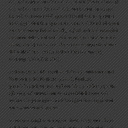
ગયા. ક્યાંક હાથ અડધા ખંડિત બની ગયા તો કોક શિલ્પના આંગળા તૂટી
ગયાં. ક્યાંક ખભા ક્ષત વિક્ષત બની ગયાં, અને દેખાવમાં પણ બદસૂરત
થઇ ગયાં. આ દરમ્યાન એની સુરક્ષાના ઉદેશ્યથી અથવા વધુ કાળા ન
પડે એ હેતુથી એના ઉપર ચૂનાના થપેડા કરાયા અને ઉપરાઉપરી ચૂનાના
લપેડાઓએ સમગ્ર શિલ્પને ઢાંકી દીધું. વહીવટી પ્રશ્નો અને સાચવણીની
સમસ્યાઓ ગંભીર બનતી ચાલી. જોકે આસપાસના સંઘોએ આ તીર્થને
સાચવ્યું, સંભાળ્યું. છેવટે ટીંબાના જૈન સંઘ તથા તારંગાજી જૈન શ્વેતાંબર
તીર્થ કમિટિએ વિ.સં. 1977, (ઇસ્વીસન 1921) માં આણંદજી
કલ્યાણજી પેઢીને વહીવટ સોંપ્યો.
ઇસ્વીસન્- 1963માં પેઢી તરફથી આ તીર્થના શ્રી અજિતનાથ સ્વામી
જિનાલયનો સર્વાંગી જિર્ણોદ્ધાર પ્રારંભાયો. જિર્ણોદ્ધાર,
પુન:નવીનીકરણની આ તમામ પ્રક્રિયા પેઢીના તત્કાલીન પ્રમુખ શેઠ
શ્રી કસ્તૂરભાઈ લાલભાઈ તથા અન્ય ટ્રસ્ટીઓની દેખરેખ અને
પ્રખ્યાત સોમપુરા મનસુખભાઇના નિર્દેશન હેઠળ તેમના સહયોગીઓ
તથા સહકાર્યકરો દ્વારા પ્રારંભાઇ.
આ સમગ્ર કાર્યવાહી અત્યંત મહેનત, ધીરજ, કાળજી અને પરિશ્રમ
માંગી લે એવી હતી. જેમાં પૂતળીઓના અંગોપાંગ, ખંડિત અંગોપાંગ કે