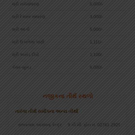
શ્રી સર્વસાધારણ
5,000/-
શ્રી દેરાસર સાધારણ
3,000/-
શ્રી આંગી
5,000/-
શ્રી ઉકાળેલા પાણી
1,111/-
શ્રી અખંડ દીવો
1,100/-
કેસર-સુખડ
5,000/-
નજીકના તીર્થ સ્થળો
તારંગા તીર્થ સમીપના અન્ય તીર્થો
સંભવનાથ આરાધના કેન્દ્ર
9 કી.મી. ફોન નં. 02761-292956