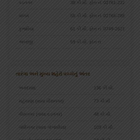
વડનગર
38 કી.મી. ફોન નં. 02761-222337
વાલમ
55 કી.મી. ફોન નં. 02765-285043
કુંભારિયા
61 કી.મી. ફોન નં. 0749-262178
અંબાજી
59 કી.મી. ફોન નં.
તારંગા અને મુખ્ય શહેરો વચ્ચેનું અંતર
અમદાવાદ
136 કી.મી.
મહેસાણા (વાયા વીસનગર)
73 કી.મી.
વીસનગર (વાયા વડનગર)
48 કી.મી.
ગાંધીનગર (વાયા ગોજારીયા)
109 કી.મી.