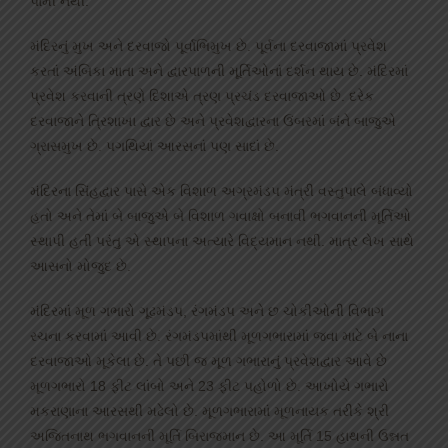
પામી નથી.
મંદિરનું મુખ અને દરવાજો પૂર્વાભિમુખ છે. પૂર્વના દરવાજામાં પ્રવેશ
કરતાં અંબિકા માતા અને દ્વારપાળની મૂર્તિઓનાં દર્શન થાય છે. મંદિરમાં
પ્રવેશ કરવાની ત્રણે દિશાએ ત્રણ પ્રચંડ દરવાજાઓ છે. દરેક
દરવાજાને ત્રિશાખા દ્વાર છે અને પ્રવેશદ્વારના ઉંબરમાં બંને બાજુએ
ગ્રાસમુખ છે. પગથિયાં આરસનાં પણ સાદાં છે.
મંદિરના સિંહદ્વાર પાસે એક વિશાળ અગ્રમંડપ મંત્રી વસ્તુપાલે બંધાવ્યો
હતો અને તેમાં બે બાજુએ બે વિશાળ ગવાક્ષો બનાવી ભગવાનની મૂર્તિઓ
સ્થાપી હતી પરંતુ એ સ્થાપના અત્યારે વિદ્યમાન નથી. માત્ર લેખ સાથે
આસનો મોજુદ છે.
મંદિરમાં મૂળ ગભારો ગૂઢમંડપ, રંગમંડપ અને છ ચોકીઓની વિભાગ
રચના કરવામાં આવી છે. રંગમંડપમાંથી મૂળગભારામાં જવા માટે બે નાના
દરવાજાઓ મૂકેલા છે. તે પછી જ મૂળ ગભારાનું પ્રવેશદ્વાર આવે છે
મૂળગભારો 18 ફીટ લાંબો અને 23 ફીટ પહોળો છે. આખોયે ગભારો
મકરાણાના આરસથી મઢેલો છે. મૂળગભારામાં મૂળનાયક તરીકે શ્રી
અજિતનાથ ભગવાનની મૂર્તિ બિરાજમાન છે. આ મૂર્તિ 15 હાથની ઉન્નત