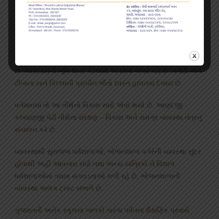
અહીં 1 મોટી તથા 2 નાની કુલ 3 શ્વેતાંબર દેરીઓ છે. આ બન્ને ટેકરીઓ
સુધી જવાના રસ્તા અને પગથિયા વગેરેનું સમુચિત સમારકામ પેઢી
તરફથી કરવામાં આવ્યું છે.
મુખ્ય મંદિરથી ટીંબા તરફના રસ્તામાં બે દરવાજાવાળી ગુ઼ફાઓ બાંધેલી
છે. આસપાસની ભૂમિ ઉપર કેટલાંયે અવશેષો નજરે ચડે છે. તળેટી અને
ટીંબાના રસ્તે કિલ્લાની પ્રાચીન ભીંતો ધ્વસ્ત હાલતમાં દેખાય છે.
વર્તમાનમાં તો આ તીર્થનો વિકાસ સારો એવો થયો છે. આણંદજી
કલ્યાણજી પેઢી તીર્થના સંરક્ષણ – વિકાસ અને સમગ્ર વ્યવસ્થા તંત્રનું
સંચાલન કરે છે.
વ્યવસ્થાથી સુસજ્જ ધર્મશાળાઓ, ભોજનશાળા વગેરેની વ્યવસ્થા સુંદર
હોવાથી અહીં આવનારા સંઘો તથા અન્ય યાત્રિકો ને વિશાળ
ધર્મશાળાઓમાં તમામ સગવડતાઓ મળી રહે છે. ભોજનશાળાની
વ્યવસ્થા અલગ ટ્રસ્ટ સંભાળે છે.
ગુજરાતની અનેક સ્કૂલના બાળકો તારંગા પર્વતના શૈક્ષણિક પ્રવાસે