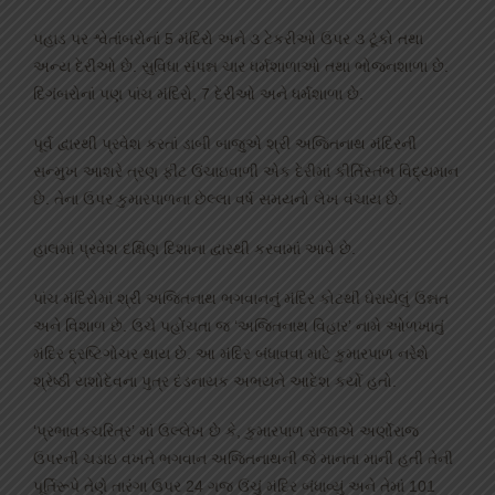
પહાડ પર શ્વેતાંબરોનાં 5 મંદિરો અને ૩ ટેકરીઓ ઉપર ૩ ટૂંકો તથા
અન્ય દેરીઓ છે. સુવિધા સંપન્ન ચાર ધર્મશાળાઓ તથા ભોજનશાળા છે.
દિગંબરોનાં પણ પાંચ મંદિરો, 7 દેરીઓ અને ધર્મશાળા છે.
પૂર્વ દ્વારથી પ્રવેશ કરતાં ડાબી બાજુએ શ્રી અજિતનાથ મંદિરની
સન્મુખ આશરે ત્રણ ફીટ ઉંચાઇવાળી એક દેરીમાં કીર્તિસ્તંભ વિદ્યમાન
છે. તેના ઉપર કુમારપાળના છેલ્લા વર્ષ સમયનો લેખ વંચાય છે.
હાલમાં પ્રવેશ દક્ષિણ દિશાના દ્વારથી કરવામાં આવે છે.
પાંચ મંદિરોમાં શ્રી અજિતનાથ ભગવાનનું મંદિર કોટથી ઘેરાયેલું ઉન્નત
અને વિશાળ છે. ઉચે પહોંચતા જ ‘અજિતનાથ વિહાર’ નામે ઓળખાતું
મંદિર દ્રષ્ટિગોચર થાય છે. આ મંદિર બંધાવવા માટે કુમારપાળ નરેશે
શ્રેષ્ઠી યશોદેવના પુત્ર દંડનાયક અભયને આદેશ કર્યો હતો.
‘પ્રભાવકચરિત્ર’ માં ઉલ્લેખ છે કે, કુમારપાળ રાજાએ અર્ણોરાજ
ઉપરની ચડાઇ વખતે ભગવાન અજિતનાથની જે માનતા માની હતી તેની
પૂર્તિરૂપે તેણે તારંગા ઉપર 24 ગજ ઉંચું મંદિર બંધાવ્યું અને તેમાં 101