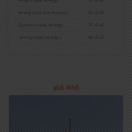
આબૂરોડ (વાયા અંબાજી)
72 કી.મી.
અંબાજી (વાયા દાંતા-ભવાનગઢ)
52 કી.મી.
હિંમતનગર (વાયા અંબાજી)
77 કી.મી.
પાલનપુર (વાયા અંબાજી )
60 કી.મી.
ફોટો ગેલેરી