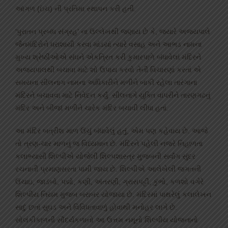
આંગળ (ઇંચ) ની પ્રતિમા સ્થાપન કરી હતી.
‘પુરાતન પ્રબંધ સંગ્રહ’ ના ઉલ્લેખથી જણાય છે કે, જ્યારે અજયપાલે
જૈનમંદિરોને ધરાશાયી કરવા માંડયાં ત્યારે વસાહ અને આભડ નામના
મુખ્ય શ્રેષ્ઠીઓએ સંઘને એકત્રિત કરી કુમારપાળે બંધાવેલાં મંદિરને
અજયપાલથી બચાવા માટે શો ઉપાય કરવો તેની વિચારણાં કરતાં એ
સમયના સીલનાગ નામના અધિકારીને મળીને બાકી રહેલા તારંગાના
મંદિરને બચાવવા માટે નિવેદન કર્યું. સીલનાગે યુક્તિ વાપરીને તારણગઢનું
મંદિર અને બીજાં મળીને ચારેક મંદિર બચાવી લીધા હતાં.
આ મંદિર બત્રીશ માળ ઉંચું બંધાવેલું હતું, એમ પણ કહેવાય છે. આજે
તો ત્રણ-ચાર માળનું જ વિધ્યમાન છે. મંદિરને પહેલી નજરે નિહાળતા
કલાભ્યાસી શિલ્પીએ યોજેલી શિલ્પશાસ્ત્ર મુજબની સર્વાંગ સુંદર
રચનાની પ્રમાણસરતા પામી જાય છે. શિલ્પીએ આલેખેલી જગતની
ઉંચાઇ, જાડંબો, પદ્મો, કણી, અંતરણી, ગ્રાસપટ્ટી, કુંભો, કળશો વગેરે
શિલ્પીય નિયમ મુજબ બરાબર યોજાયા છે. મંદિરમાં પાથરેલું કલાલેખન
સાદું છતાં સુઘડ અને વિવિધતાવાળું હોવાથી મનોહર લાગે છે.
સોલંકીકાળની સૌંદર્યકળાનો આ ઉત્તમ નમૂનો શિલ્પીય યોજનાનો