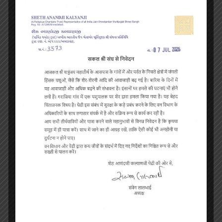
ભગવાનની ચતુર્મુખ પ્રતિમાઓ છે. અને વીસ વિહરમાન જિનનાં
ચરણપાદુકા છે. ચરણપાદુકા ઉપર સં. 1822ના જેઠ સુદિ-11 ને બુધવારે
તપાગચ્છીય શ્રી વિજયધર્મસૂરિશ્વરજીએ પ્રતિષ્ઠા કરાવ્યાનો લેખ છે.
મોક્ષબારી
;- (
ટૂંક-
2)
– મુખ્ય મંદિરથી પૂર્વ દિશામાં અડધો માઇલના અંતરે
એક શિખરની ટોચ ઉપર દેરી બનાવેલી છે. આ સ્થાને ‘પાપ અને
પુણ્યની બારી’ પણ કહેવામાં આવે છે. દેરીમાં શ્રી અજિતનાથ ભગવાન
વગેરેનાં ચરણપાદુકા છે. પ્રાચીન મોટા ચરણપાદુકા ઉપર બીજા ગોઠવેલા
ચરણપાદુકા છે, જેનાં પર સં. 1866નો લેખ છે. અહીં એક ખંડિત મૂર્તિનાં
પણ દર્શન થાય છે. આ દેરીના ઉપલા ભાગે સાદા પરિકરવાળી ભગવાનની
મૂર્તિ છે. પરિકર પ્રાચિન છે. ગાદી નીચે સં. 1235 વૈશાખ સુદિ 3નો લેખ
છે.
સિદ્ધશિલા: (ટૂંક-
3)
– મુખ્ય મંદિરથી દક્ષિણ- પશ્ચિમના વાયવ્ય કોણમાં
એક ટેકરી ઉભી છે જે “સિદ્ધશિલા” તરીકે ઓળખાય છે. આ ટેકરી
પરની શ્વેતાંબર દેરીમાં ચૌમુખજીની ચાર પ્રતિમાઓ છે જેમાં ભગવાન
સુપાર્શ્વનાથ, પાર્શ્વનાથ, અરનાથ તથા નેમિનાથની પ્રતિમાઓ છે. તેના
ઉપર સં. 1836નો લેખ છે.