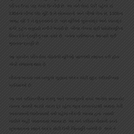
પરિકર ઉપર પણ લેખો ઉત્કીર્ણ છે. આ બંને લેખો પૈકી પહેલો સં.
1304ના બીજા જેઠ સુદિ-9 ને સોમવારનો અને બીજો લેખ સં. 1305ના
અષાઢ વદિ 7 ને શુક્રવારનો છે. બન્ને મૂર્તિઓ ભુવનચંદ્ર અને પદ્મચંદ્ર
વગેરે કુટુંબ સમુદાયે મળીને ભરાવી છે. બીજા લેખમાં શ્રી ધર્મઘોષસૂરિના
શિષ્ય દેવેન્દ્રસૂરિનું નામ વધારે છે. બંનેના પ્રતિષ્ઠાપક આચાર્ય શ્રી
ભુવનચન્દ્રસૂરિ છે.
આ પ્રાચીન પરિકરોમાં ગોઠવેલી મૂર્તિઓ પાછળથી સ્થાપન કરી હોય
એવી સંભાવના થાય છે.
નીચેના ભાગમાં બન્ને બાજુએ ખૂણામાં એકેક મોટી સુંદર કાઉસગ્ગિયા
પ્રતિમાઓ છે.
આ બન્ને કાઉસગ્ગીયા ખેરાલુ અને પાલનપુરની વચ્ચે આવેલા સલમકોટ
નામના ગામથી અડધો માઇલ દૂર રહેલા જૂના સલમકોટથી અથવા તેની
આસપાસની જમીનમાંથી વર્ષો પહેલાં નીકળી આવ્યા હતા. ત્યાંથી
લાવીને અહીં પધરાવવામાં આવ્યા છે. આ બંને કાઉસગ્ગીયાની વચ્ચે
મૂળનાયકના સ્થાને એકેક મોટી ઉભી જિનમૂર્તિ બનેલી છે. અને તે