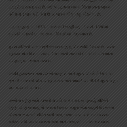
મંદિર છે. મંદિરના મધ્યભાગમાં આરંભમાં કોતરેલી જંબૂદ્વીપ આદિ સાત
સમુદ્રોની રચના કરી છે. નંદીશ્વરદ્વીપના બાવન જિનાલયના બાવન
પર્વતોનો દેખાવ કરી તેના ઉપર બાવન ચૌમુખજી ગોઠવેલા છે.
સહસ્ત્રકૂટનું સં. 1873માં અને નંદીશ્વરદ્વીપનું મંદિર સં. 1880માં
શ્રીસંઘે બંધાવ્યાં છે. એ સંબંધી શિલાલેખો વિદ્યમાન છે.
મુખ્ય મંદિરની પાછળ શ્રીસંભવનાથજીનું શિખરબંધી દેરાસર છે. પાસેના
ખૂણામાં એક વિશાળ ચોતરા ઉપર નાની નાની બે દેરીઓમાં યતિઓનાં
ચરણપાદુકા સ્થાપન કર્યા છે.
રાજર્ષિ કુમારપાળ તથા ૩૨ સોનામહોરો અને મૂષક એટલે કે ઉંદર આ
ત્રણને સાંકળતી એક અનુશ્રુતિ-વાર્તાને આધારે આ તીર્થને મૂષક વિહાર
પણ કહેવામાં આવે છે.
વરસોના વહેણ સાથે કાળની થપાટો અને સમયના પ્રવાહે મંદિરને
જીર્ણ- શીર્ણ બનાવ્યું તો કળાના ઉત્કૃષ્ટ નમૂના જેવા બાહરી વિસ્તારના
શિલ્પના રૂપકામો ખંડિત બની ગયાં, ઘસાઇ ગયા અને માટી-વરસાદ
વગેરેના લીધે પોપડાં બાઝતા ગયા અને કાળક્રમે માટીના થર બાઝી