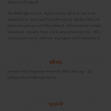
એકાકાર બની જાય છે.
આ તીર્થની ભૂમિ પાવન છે. અહીંના રજકણ પવિત્ર છે. આ જગ્યા
પાપક્ષયકારી છે. કારણ અહીં ઉત્તુંગ જિનાલય છે. દ્વિતીય તીર્થંકરની
વિશાળકાય મનોનયનકારી જિનપ્રતિમા છે. ભક્તિના ભાવોથી પ્રભાવી
વાતાવરણ છે- ભાવસભર લાખો- કરોડો યાત્રાળુઓના શુભ ભાવ, ભક્તિ
અને શ્રદ્ધાના સ્પંદનો, આંદોલનો અહીં જીવંત બનીને સચવાયેલા છે.
વર્ષગાંઠ
મૂળનાયક શ્રી અજીતનાથ ભગવાનની વર્ષગાંઠ આસો સુદ- 10
(દશેરા)ના દિવસે ઉજવવામાં આવે છે.
પ્રસંગો