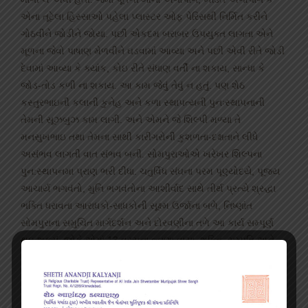
એના તૂટેલા હિસ્સાઓ પહેલા પ્લાસ્ટર ઓફ પેરિસથી નિર્મિત કરીને
ગોઠવીને જોડીને જોયા. પછી એકદમ બરાબર ઉપયુક્ત લાગતા એને
મૂળના જેવો પાષાણ મેળવીને ઘડવામાં આવ્યા અને પછી એવી રીતે જોડી
દેવામાં આવ્યા કે ક્યાંક, કોઇ રીતે સંધાણ વર્તી ના શકાય, સાન્ધા કે
જોડ-તોડ કળી ના શકાય. આ કામ જેવું તેવું ન હતું. પણ શેઠ
કસ્તુરભાઇની કલાની કુનેહ અને કળા સ્થાપત્યની પુનઃસ્થાપનાની
તેમની સૂઝબુઝ કામ લાગી. અને એમને જે શિલ્પી મળ્યા તે
મનસુખભાઇ તથા તેમના સાથી કારીગરોની કુશળતા-દક્ષતાને લીધે
અસંભવ લાગતી વાત સંભવ બની. સોમપુરાઓએ ખરેખર શિલ્પના
પુન:સ્થાપનમા પ્રાણ ભરી દીધા. ચતુર્વિધ સંઘના પરમ પૂણ્યોદયે, પૂજ્ય
આચાર્ય ભગવંતો, મુનિ ભગવંતોના આશીર્વાદ સાથે તીર્થ પ્રત્યે શ્રદ્ધા
ભક્તિ ધરાવતા આરાધકો-સાધકોની સૂક્ષ્મ ઉર્જાના બળે, નિષ્ણાંત
સોમપુરાના સમુચિત માર્ગદર્શન અને દોરવણીના તળે આ કાર્ય સમ્પૂર્ણ
થઇ શક્યું. જોકે એમાં 13 વરસના વ્હાણા વાયા. શક્તિ, સમ્પતિ અને
સમયનો સારો એવો સદ્દવ્યય થયો. એ વખતે લગભગ રૂ. 15 લાખ નો
વ્યય થયો. આ કાર્ય મુશ્કેલ અને ઉચ્ચકક્ષાની આવડત ઉપરાંત ધીરજ
અને સૂઝ માંગી લે તેવુ હતું.