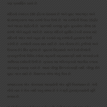
પણ પ્રમાણિક ઠરાવે છે.
મંદિરનો રંગમંડપ 190 ફીટના ઘેરાવામાં છે અને ઘૂમટ અષ્ટભદ્ર અને
ષોડશભદ્રવાળા આઠ સ્તંભો ઉપર ઉભો છે. આ સ્તંભોની ઉંચાઇ 15ફીટ
અને જાડાઇ 8ફીટની છે. પાછળથી કાળજી પૂર્વક મુકાયેલા બીજા 16
સ્તંભો એને સહારો આપે છે. સમગ્ર મંદિરને સુરક્ષિત ટેકવી રાખવા માટે
મંદિરની અંદર અને બહાર સો કરતાંયે વધુ સ્તંભોની હારમાળા ઉભી
કરેલી છે. સ્તંભોની રચના સાવ સાદી છે. તેના નીચલા છેડે કુંભીઓ અને
ઉપરના છેડે શિર મૂકેલાં છે. ઘૂમટમાં વિદ્યાધરો અને દેવદેવીઓની
નૃત્યપૂતળીઓ વિવિધ રંગોમાં નાટ્યની વાદ્યસામગ્રી સાથે અંગમરોડનો
અભિનય દર્શાવતી ઉભી છે. નૃત્યના આ ભક્તિપ્રકારો ભારતીય કળાના
સંસ્કારનું સ્મરણ કરાવે છે. આમાં બીજી શિલ્પકોતરણી નથી. બીજી રીતે
ઘૂમટ તદન સાદો છે. વિશાળતા એજ એનું ગૈરવ છે.
સભામંડપના એક ગોખલામાં આચાર્યની એક મૂર્તિ બિરાજમાન છે. તેની
નીચે નામ કે લેખ નથી પંરતુ સંભવ છે કે તે શ્રી હેમચંદ્રચાર્યની મૂર્તિ
મનાય છે.