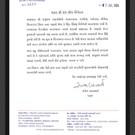
નિમ્ન ત્રણ સ્થાનો તારંગાની ટૂંકો રૂપે પણ જાણીતા છે.
કોટિશિલા:- (ટૂંક-
1)
–
મુખ્ય મંદિરથી દક્ષિણ દિશામાં અડધો માઇલ દૂર
જતાં કોટિશિલા નામનું સ્થળ આવે છે, એ માર્ગે જતાં વચ્ચે એક તળાવ,
વિશાળકાય પાણીની વાવ અને કૂવો આવે છે. તેની જોડે લાડુશાવીરનું
મંદિર આવે છે. ત્યાંથી કોટિશિલા તરફ જવાનો રસ્તો જુનો હતો. ટેકરી
ઊંચી છે, રસ્તામાં ગુફાઓ આવે છે, બે પત્થરના બનેલા ખડકોમાંથી
રસ્તો નીકળે છે. પહાડની ઉંચી ટેકરી ઉપર એક વિશાળ શિલા ઉપર આ
સ્થાન બનેલું છે. અહીં કરોડો મુનિઓ સાધના કરી મુક્ત થયા હતા, તેથી
તેનું નામ ક્રોડ શિલા-કોટિશિલા કહેવામાં આવે છે. આ ટેકરી બહુ ઊંચી
છે. આ કોટિશિલા માટે ‘હીર સૌભાગ્ય’ નામના સંસ્કૃત કાવ્ય ગ્રંથમાં
કહ્યું છે કે, (હિમાલય–કૈલાસ પર્વત જેવા ઉત્તુંગ-ગગનચુંબી પર્વત ઉપર
કરોડ સંખ્યાના મુનિઓ જાણે શિવ વહુ (મુક્તિ રૂપી વધુ) વિવાહના
ઉત્સવ પ્રસંગે સ્વયંવરની ભૂમિ જેવી કોટિશિલા વિદ્યમાન છે- અહીં
કરોડો મુનિઓ મોક્ષે ગયાની વાતને આલંકારિક રીતે પ્રસ્તુત કાવ્ય હીર
સૌભાગ્યના કર્ત્તા દેવવિમલ વાચકે ગૂંથી છે.)
એક મોટા ચોતરા ઉપર વચ્ચે મોટી દેરીમાં ચૌમુખજી તરીકે પાર્શ્વનાથ