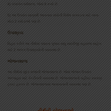
4) ચંપાબેન ધર્મશાળા, જેમાં 8 રૂમો છે.
5) આ ઉપરાંત યાત્રાર્થે આવનારા સંઘોની વિશેષ સગવડતા માટે નાના-
મોટા 2 રસોડાઓ પણ છે.
ઉપાશ્રય
વિહાર કરીને આ તીર્થમાં પધારતા પૂજ્ય સાધુ સાધ્વીજી મહારાજ સાહેબ
માટે 2 અલગ ઉપાશ્રયોની વ્યવસ્થા છે.
ભોજનશાળા
આ તીર્થમાં સુંદર મજાની ભોજનશાળા છે. જેમાં ભોજન ઉપરાંત
અલ્પાહાર માટે કેન્ટીનની વ્યવસ્થા છે. ભોજનશાળાનો વહીવટ સ્વતંત્ર
ટ્રસ્ટ હસ્તક છે. ભોજનશાળામાં ભાતાખાતાની વ્યવસ્થા પણ છે.
તીર્થની યોજનાઓ