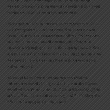
છ ચોકીના ઘૂમટનો દેખાવ મનોહર છે. તેની છતમાં સાદું પણ સુરેખ
અંકન છે. શૃંગારચોકીની છતમાં પણ બારીક કોતરણી ભરી છે. આ બધી
શિલ્પીય કળા જોઇને ઘડીભર તો મુગ્ધ થઇ જવાય છે.
મંદિરને ત્રણ માળ છે ને માળની રચના ઘડીભર ભૂલાવામાં નાખી દે તેવી
છે. મંદિરને સુરક્ષિત રાખવા માટે આ માળમાં ‘કેગર’ નામના લાકડાનો
ઉપયોગ કરેલો છે. આવા લાકડાનો ઉપયોગ બીજા મંદિરમાં જવલ્લેજ
જોવા મળે છે. આ લાકડું આગથી નાશ પામતું નથી, ઉલટું આગ
લાગવાથી તેમાંથી પાણી છૂટવા માંડે છે. શિખર સુધી પહોંચવા માટે દીવાલ
માર્ગ છે. અને વચ્ચે રહેલા વિશાળ ગોળાકાર મંડપમાં 11 પ્રતિમાઓ અને
એક ધ્વજાદંડ પુરૂષની આકૃતિમાં દર્શન થાય છે. આ ભવ્ય મંડપની
કારીગરી અદ્દભુત છે.
મંદિરની પૂર્વ દિશાના દરવાજા પાસે હાથ તરફ એક દેરીમાં શ્રી
અજિતનાથ ભગવાનની મોટી પાદુકા જોડી 1 છે. તથા વીસ વિહરમાન
જિનની જોડી 20 છે. તેની પાસેની એક દેરીમાં શ્રી વિજયસિંહસૂરિ તથા
શ્રી સત્યવિજય પંન્યાસ આદિનાં ચરણપાદુકા જોડી 9 છે. બીજી એક
દેરીમાં પ્રાચીન પાષાણનાં ઘડેલા ચૌમુખજી છે.