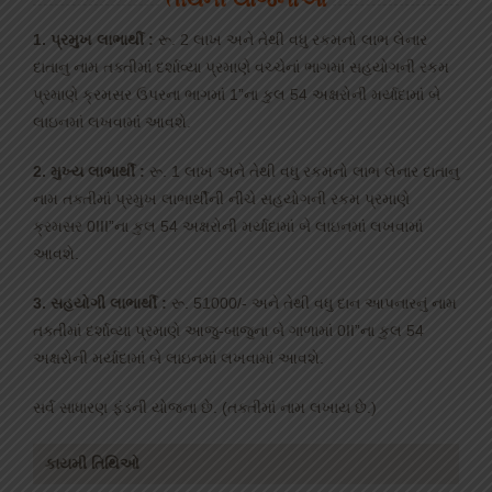
1. પ્રમુખ લાભાર્થી :
રૂ. 2 લાખ અને તેથી વધુ રકમનો લાભ લેનાર
દાતાનુ નામ તક્તીમાં દર્શાવ્યા પ્રમાણે વચ્ચેનાં ભાગમાં સહયોગની રકમ
પ્રમાણે ક્રમસર ઉપરના ભાગમાં 1”ના કુલ 54 અક્ષરોની મર્યાદામાં બે
લાઇનમાં લખવામાં આવશે.
2. મુખ્ય લાભાર્થી :
રૂ. 1 લાખ અને તેથી વધુ રકમનો લાભ લેનાર દાતાનુ
નામ તક્તીમાં પ્રમુખ લાભાર્થીની નીચે સહયોગની રકમ પ્રમાણે
ક્રમસર 0III”ના કુલ 54 અક્ષરોની મર્યાદામાં બે લાઇનમાં લખવામાં
આવશે.
3. સહયોગી લાભાર્થી :
રૂ. 51000/- અને તેથી વધુ દાન આપનારનું નામ
તક્તીમાં દર્શાવ્યા પ્રમાણે આજુ-બાજુના બે ગાળામાં 0II”ના કુલ 54
અક્ષરોની મર્યાદામાં બે લાઇનમાં લખવામાં આવશે.
સર્વ સાધારણ ફંડની યોજના છે. (તક્તીમાં નામ લખાય છે.)
કાયમી તિથિઓ