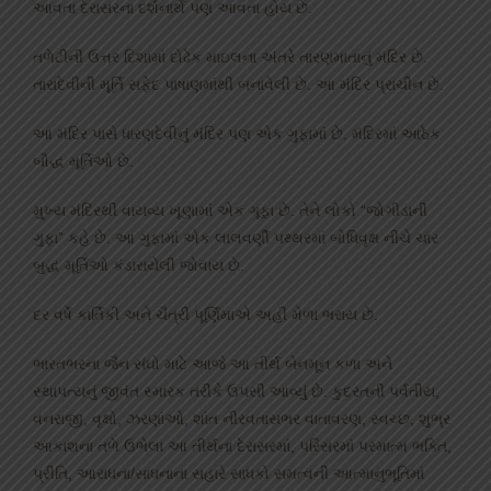
આવતા દેરાસરના દર્શનાર્થે પણ આવતા હોય છે.
તળેટીની ઉત્તર દિશામાં દોઢેક માઇલના અંતરે તારણમાતાનું મંદિર છે.
તારાદેવીની મૂર્તિ સફેદ પાષાણમાંથી બનાવેલી છે. આ મંદિર પ્રાચીન છે.
આ મંદિર પાસે ધારણદેવીનું મંદિર પણ એક ગુફામાં છે. મંદિરમાં આઠેક
બૌદ્ધ મૂર્તિઓ છે.
મુ્ખ્ય મંદિરથી વાયવ્ય ખૂણામાં એક ગૂફા છે. તેને લોકો “જોગીડાની
ગુફા” કહે છે. આ ગુફામાં એક લાલવર્ણી પથ્થરમાં બોધિવૃક્ષ નીચે ચાર
બુદ્ધ મૂર્તિઓ કંડારાયેલી જોવાય છે.
દર વર્ષે કાર્તિકી અને ચૈત્રી પૂર્ણિમાએ અહીં મેળા ભરાય છે.
ભારતભરના જૈન સંઘો માટે આજે આ તીર્થ બેનમૂન કળા અને
સ્થાપત્યનું જીવંત સ્મારક તરીકે ઉપસી આવ્યું છે. કુદરતની પર્વતીય,
વનરાજી, વૃક્ષો, ઝરણાંઓ, શાંત નીરવતાસભર વાતાવરણ, સ્વચ્છ, શુભ્ર
આકાશના તળે ઉભેલા આ તીર્થના દેરાસરમાં, પરિસરમાં પરમાત્મ ભક્તિ,
પ્રીતિ, આરાધના/સાધનાના સહારે સાધકો સમત્વની આત્માનુભૂતિમાં