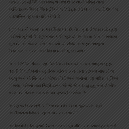
બન્નેમાં મૂળ મૂર્તિની બન્ને બાજુએ તથા ઉપર થઇને બીજી નાની
અગિયાર-અગિયાર જિનમૂર્તિઓ બનેલી હોવાથી લેખમાં આનો ઉલ્લેખ
દ્વાદશબિંબ પટ્ટકના નામે કરેલો છે.
મૂળગભારાની આસપાસ પ્રદક્ષિણા પથ છે. તેમાં હવા-ઉજાસ માટે ત્રણ
બારીઓ મૂકેલી છે. મૂળગભારા પછી ગૂઢમંડપ છે. આમાં એક ગોખલામાં
મૂર્તિ છે. એ ગોખલો કોણે કરાવ્યો એ સંબંધે આપણને આબુના
દેલવાડાના મંદિરના એક શિલાલેખનો પૂરાવો મળે છે.
વિ.સં.1296ના વૈશાખ સુદ 3ને દિવસે ઉત્કીર્ણ થયેલા આબુના લૂણ-
વસહી શિલાલેખમાં વરહુડીયાવંશીય શેઠ નેમડના કુટુંબના માણસોએ
આબુ અને એ સિવાયનાં બીજા તીર્થો અને ગામોમાં પણ મંદિરો, મૂર્તિઓ,
ગોખલા, દેરીઓ તથા જિર્ણોદ્ધાર વગેરે જે જે કારાવ્યું હતું તેનો ઉલ્લેખ
કરેલો છે. તેમાં તારંગા વિશે આ પ્રમાણે ઉલ્લેખ છે.
“તારણગઢ ઉપર શ્રી અજિતનાથ (મંદિર) ના ગૂઢમંડપમાં શ્રી
આદીનાથના બિંબથી યુક્ત ગોખલો કરાવ્યો.”
આ શિલોલેખીય પુરાવો ઉક્ત સાલથી પૂર્વે મંદિર બનાવ્યાની હકીકતને