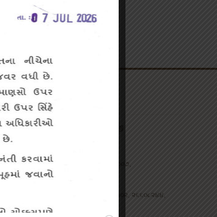
સંપર્ક
શેઠ આણંદજી કલ્યાણજી
૨૫, વસંતકુંજ,
નવા શારદામંદિર રોડ,
પાલડી, અમદાવાદ-૩૮૦૦૦૭,
ગુજરાત, ભારત.
ફોન : +૯૧ ૭૯ ૨૬૬૪૪૫૦૨, ૨૬૬૦૮૨૪૪,
૨૬૬૦૮૨૫૫