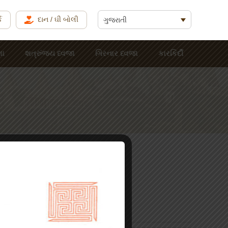
ક
દાન / ઘી બોલી
ગુજરાતી
શા
શત્રુંજય ધ્વજા
ગિરનાર ધ્વજા
કારકિર્દી