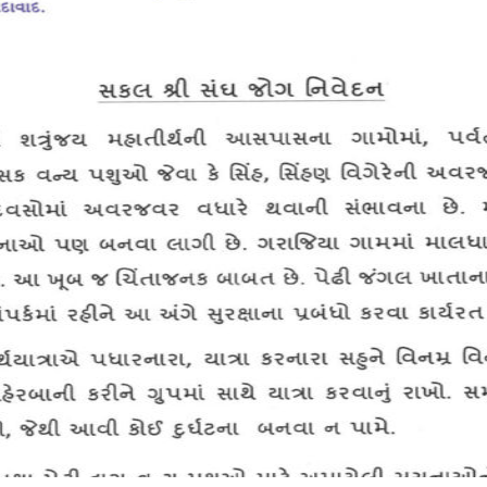
પેઢી પ્રબંધિત તીર્થોની માહિતી
શત્રુંજય (પાલીતાણા)
સંઘોનું
ના નામ ઉપરથી
ગિરનાર (જૂનાગઢ)
કલ્યાણકારી જ
રાણકપુર તીર્થ
ભાવથી આંનદ
મૂછાળા મહાવીર તીર્થ
 છે.
કુંભારિયાજી તીર્થ
તારંગાજી તીર્થ