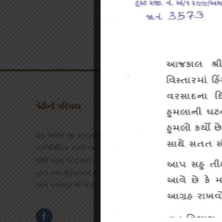
પેઢીનો પરિચય
શેઠ આણંદજી કલ્યાણજી પેઢી એટલે ભારતભરના તમામ શ્વેતાંબર જૈન 
પ્રતિનિધિત્વ કરતી જાજરમાન સંસ્થા ! આ નામ કેાઇ વ્યક્તિ વિશેષ
નથી પડ્યું પરંતુ શ્રી સંઘનું નામ અને કામ સદાય આનંદકારી અને 
હોય તથા શ્રીસંઘમાં સદૈવ આંનદ અને કલ્યાણ વ્યાપેલા રહે એવા 
અને કલ્યાણ એ બે શબ્દોના જોડાણપૂર્વક આ નામ અસ્તિત્વમાં આવ્યું