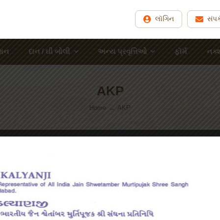
લૉગિન
સંપર્
ાશન
દાન / ઘી બોલી
અન્ય પ્રવૃત્તિઓ
ફૉર્મ
નક્
AKP
Home
→
AKP